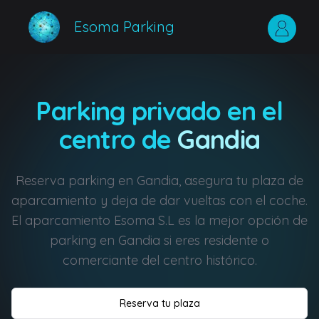
Esoma Parking
Parking privado en el
centro de
Gandia
Reserva parking en Gandia, asegura tu plaza de
aparcamiento y deja de dar vueltas con el coche.
El aparcamiento Esoma S.L es la mejor opción de
parking en Gandia si eres residente o
comerciante del centro histórico.
Reserva tu plaza